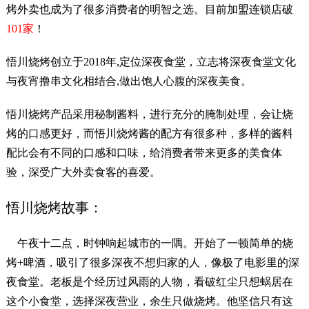
烤外卖也成为了很多消费者的明智之选。目前加盟连锁店破
101家
！
悟川烧烤创立于2018年,定位深夜食堂，立志将深夜食堂文化
与夜宵撸串文化相结合,做出饱人心腹的深夜美食。
悟川烧烤产品采用秘制酱料，进行充分的腌制处理，会让烧
烤的口感更好，而悟川烧烤酱的配方有很多种，多样的酱料
配比会有不同的口感和口味，给消费者带来更多的美食体
验，深受广大外卖食客的喜爱。
悟川烧烤故事：
午夜十二点，时钟响起城市的一隅。开始了一顿简单的烧
烤+啤酒，吸引了很多深夜不想归家的人，像极了电影里的深
夜食堂。老板是个经历过风雨的人物，看破红尘只想蜗居在
这个小食堂，选择深夜营业，余生只做烧烤。他坚信只有这