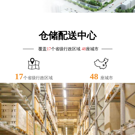
仓储配送中心
——
——
覆盖
17
个省级行政区域
48
座城市
17
48
个省级行政区域
座城市