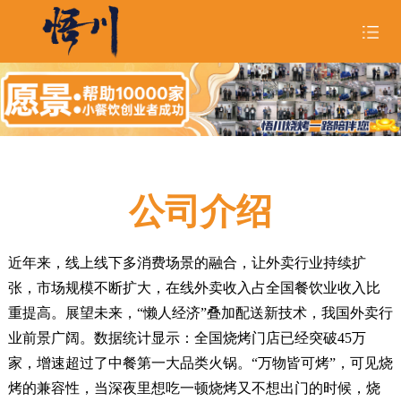
首页
关于悟川

品牌形象

公司介绍
招商合作

悟川美食

近年来，线上线下多消费场景的融合，让外卖行业持续扩
张，市场规模不断扩大，在线外卖收入占全国餐饮业收入比
悟川资讯

重提高。展望未来，“懒人经济”叠加配送新技术，我国外卖行
加入我们
业前景广阔。数据统计显示：全国烧烤门店已经突破45万
家，增速超过了中餐第一大品类火锅。“万物皆可烤”，可见烧
烤的兼容性，当深夜里想吃一顿烧烤又不想出门的时候，烧