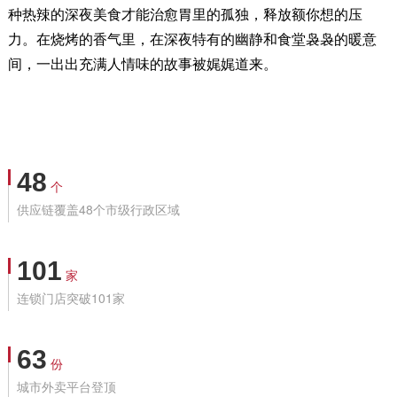
种热辣的深夜美食才能治愈胃里的孤独，释放额你想的压
力。在烧烤的香气里，在深夜特有的幽静和食堂袅袅的暖意
间，一出出充满人情味的故事被娓娓道来。
48
个
供应链覆盖48个市级行政区域
101
家
连锁门店突破101家
63
份
城市外卖平台登顶