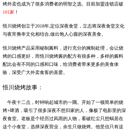
烤外卖也成为了很多消费者的明智之选。目前加盟连锁店破
101家
！
悟川烧烤创立于2018年,定位深夜食堂，立志将深夜食堂文化
与夜宵撸串文化相结合,做出饱人心腹的深夜美食。
悟川烧烤产品采用秘制酱料，进行充分的腌制处理，会让烧
烤的口感更好，而悟川烧烤酱的配方有很多种，多样的酱料
配比会有不同的口感和口味，给消费者带来更多的美食体
验，深受广大外卖食客的喜爱。
悟川烧烤故事：
午夜十二点，时钟响起城市的一隅。开始了一顿简单的烧
烤+啤酒，吸引了很多深夜不想归家的人，像极了电影里的深
夜食堂。老板是个经历过风雨的人物，看破红尘只想蜗居在
这个小食堂，选择深夜营业，余生只做烧烤。他坚信只有这