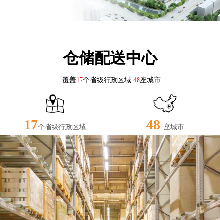
仓储配送中心
——
——
覆盖
17
个省级行政区域
48
座城市
17
48
个省级行政区域
座城市