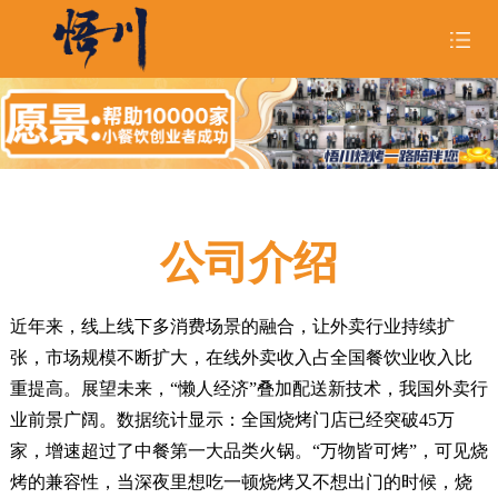
首页
关于悟川

品牌形象

公司介绍
招商合作

悟川美食

近年来，线上线下多消费场景的融合，让外卖行业持续扩
张，市场规模不断扩大，在线外卖收入占全国餐饮业收入比
悟川资讯

重提高。展望未来，“懒人经济”叠加配送新技术，我国外卖行
加入我们
业前景广阔。数据统计显示：全国烧烤门店已经突破45万
家，增速超过了中餐第一大品类火锅。“万物皆可烤”，可见烧
烤的兼容性，当深夜里想吃一顿烧烤又不想出门的时候，烧