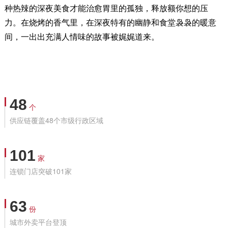
种热辣的深夜美食才能治愈胃里的孤独，释放额你想的压
力。在烧烤的香气里，在深夜特有的幽静和食堂袅袅的暖意
间，一出出充满人情味的故事被娓娓道来。
48
个
供应链覆盖48个市级行政区域
101
家
连锁门店突破101家
63
份
城市外卖平台登顶