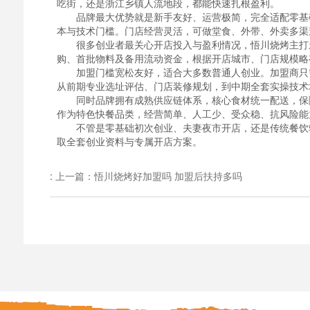
吃街，还是浙江乡镇人流地段，都能快速扎根盈利。
品牌最大优势就是新手友好、运营极简，完全适配零基础
本与技术门槛。门店经营灵活，可做堂食、外带、外卖多渠
很多创业者最关心开店投入与盈利情况，悟川烧烤主打亲
购、首批物料及备用流动资金，根据开店城市、门店规模略
加盟门槛宽松友好，适合大多数普通人创业。加盟商只需
从前期专业选址评估、门店装修规划，到中期全套实操技术
同时品牌拥有成熟供应链体系，核心食材统一配送，保障
作为特色快餐品类，经营简单、人工少、受众稳、抗风险能
不管是零基础初次创业、夫妻夜市开店，还是传统餐饮转
取全套创业资料与专属开店方案。
:
上一篇：悟川烧烤好加盟吗 加盟后扶持多吗