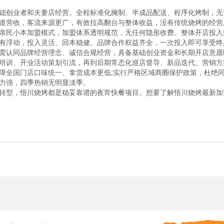
创业者和夫妻店经营。全程标准化腌制、半成品配送、程序化烤制，无
道营收，客流来源更广，有效拉高翻台与整体收益，没有传统烧烤的经营
民小本加盟模式，加盟体系透明规范，无任何隐形收费。整体开店投入
有浮动，投入灵活、回本稳健。品牌合作权益齐全，一次投入即可享受终
认同品牌经营理念、诚信合规经营，具备基础创业资金和长期开店意愿
培训、开业活动策划引流，再到后期常态化巡店督导、新品迭代、营销方
全国门店口味统一、拿货成本更低;实行严格区域商圈保护政策，杜绝同
力强，四季热销无明显淡季。
型，悟川烧烤都是稳妥靠谱的夜宵快餐项目。想要了解悟川烧烤最新加