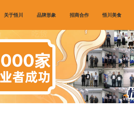
关于悟川
品牌形象
招商合作
悟川美食
资质
礼品
商展示
产品展示
资讯
供应链服务
VI设计
合作培训
媒体报道
品牌力
合作支持
合作