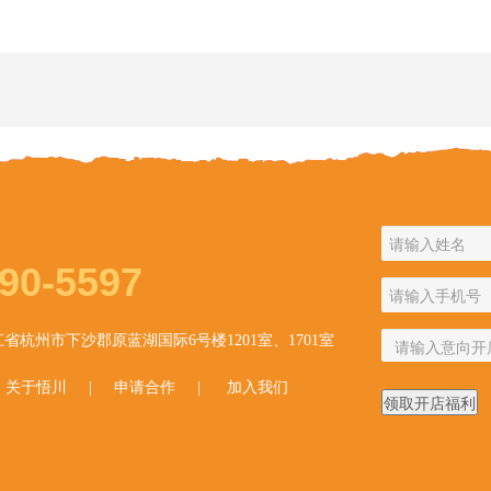
90-5597
省杭州市下沙郡原蓝湖国际6号楼1201室、1701室
|
关于悟川
|
申请合作
|
加入我们
领取开店福利