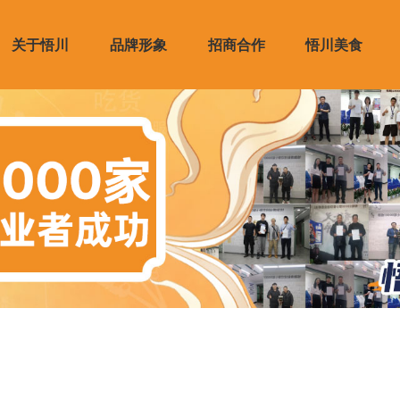
关于悟川
品牌形象
招商合作
悟川美食
资质
礼品
商展示
产品展示
资讯
供应链服务
VI设计
合作培训
媒体报道
品牌力
合作支持
合作