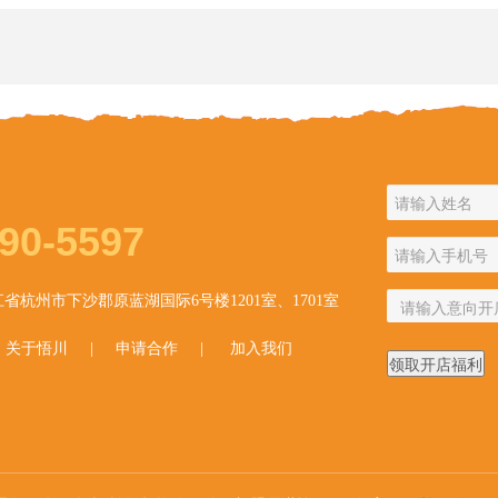
90-5597
省杭州市下沙郡原蓝湖国际6号楼1201室、1701室
|
关于悟川
|
申请合作
|
加入我们
领取开店福利