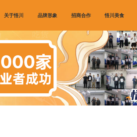
关于悟川
品牌形象
招商合作
悟川美食
资质
礼品
商展示
产品展示
资讯
供应链服务
VI设计
合作培训
媒体报道
品牌力
合作支持
合作