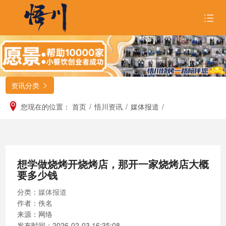
首页
关于悟川

资讯分类

品牌形象

您现在的位置：
首页
/
悟川资讯
/
媒体报道
/
招商合作

悟川美食

想学做烧烤开烧烤店，那开一家烧烤店大概
悟川资讯

要多少钱
加入我们
分类：
媒体报道
作者：佚名
来源：网络
发布时间：
2026-02-03 16:35:08