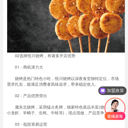
02选择悟川烧烤，有诸多开店优势
01 - 商机潜力大
烧烤是热门特色小吃，悟川烧烤以深夜食堂独特定位，市场
需求扎实，能满足消费者风味追求，带来稳定收入。
加盟政策
02 - 产品优势突出
属东北烧烤，采用猛火炙烤，独家特色菜品丰富(烧烤、麻辣
小龙虾、羊蝎子、生蚝、牛蛙等)，现点现做，产品竞争力强。
03 - 低投资易运营