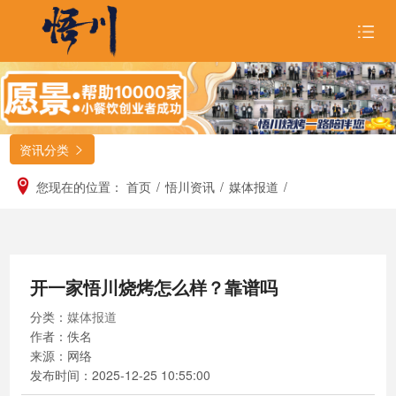
首页
关于悟川

资讯分类

品牌形象

您现在的位置：
首页
/
悟川资讯
/
媒体报道
/
招商合作

悟川美食

开一家悟川烧烤怎么样？靠谱吗
悟川资讯

分类：
媒体报道
加入我们
作者：佚名
来源：网络
发布时间：
2025-12-25 10:55:00