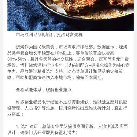
市场红利+品牌势能，抢占财富先机
烧烤作为国民级美食，市场需求持续旺盛。数据显示，烧烤
品类年复合增长率稳定在10%以上，客单价较普通快餐高
30%-50%，且具备天然的社交属性，适合聚会、夜宵等多元消费
场景。悟川烧烤深耕行业多年，以秘制配方+标准化操作为核心竞
争力。品牌通过精准选址支持、动态菜单设计和灵活的定价策
略，帮助加盟商快速切入本地市场，缩短回本周期。
全程赋能体系，破解创业痛点
许多创业者受限于经验不足或资源短缺，难以独立应对供应
链管理、人员培训等难题。悟川烧烤推出五维扶持计划，直击行
业痛点：
1. 选址建店：总部专业团队提供商圈分析、人流测算及店面
设计，确保门店开业即具备盈利潜力;