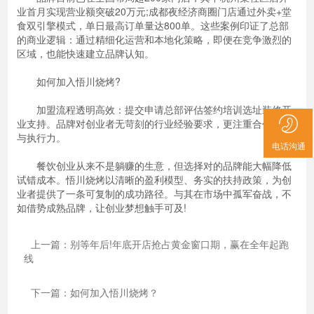
业首月实现营业额突破20万元;成都夜经济商圈门店通过外卖+堂
食双引擎模式，单日最高订单量达800单。这些案例印证了总部
的商业逻辑：通过精细化运营和本地化策略，即便在竞争激烈的
区域，也能快速建立品牌认知。
如何加入悟川烧烤?
加盟流程透明高效：提交申请总部评估签约培训选址装修开
业支持。品牌对创业者无苛刻的行业经验要求，更注重合作意愿
与执行力。
电话沟通
餐饮创业从来不是躺赚的生意，但选择对的品牌能大幅降低
试错成本。悟川烧烤以清晰的盈利模型、务实的扶持政策，为创
业者提供了一条可复制的成功路径。与其在市场中孤军奋战，不
如借势成熟品牌，让创业梦想触手可及!
上一篇：别等年后!年底开店抢占黄金窗口期，赢在全年起跑
线
下一篇：如何加入悟川烧烤？