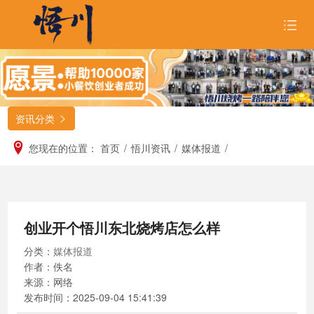
首页
关于悟川

资讯分类

品牌形象

您现在的位置：
首页
/
悟川资讯
/
媒体报道
/
招商合作

悟川美食

创业开个悟川东北烧烤店怎么样
悟川资讯

分类：
媒体报道
加入我们
作者：佚名
来源：网络
发布时间：
2025-09-04 15:41:39