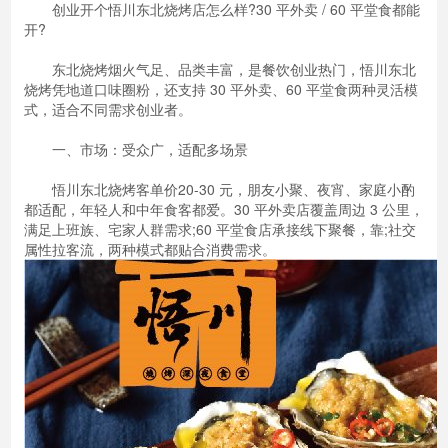
创业开个悟川东北烧烤店怎么样?30 平外卖 / 60 平堂食都能
开?
东北烧烤烟火气足、品类丰富，是餐饮创业热门，悟川东北
烧烤凭地道口味圈粉，还支持 30 平外卖、60 平堂食两种灵活模
式，适合不同需求创业者。
一、市场：受众广，适配多场景
悟川东北烧烤客单价20-30 元，朋友小聚、夜宵、家庭小酌
都适配，年轻人和中年食客都爱。30 平外卖店覆盖周边 3 公里，
满足上班族、宅家人群需求;60 平堂食店承接线下聚餐，靠;社交
属性拉客流，两种模式都贴合消费需求。