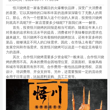
悟川烧烤是一家备受瞩目的火爆餐饮品牌，深受广大消费者
的喜爱。它以其独特的口味和丰富的选择深深吸引了无数人的胃
口。那么，作为一个想要加入这个行业的人来说，投资悟川烧烤
到底高不高呢?开一家店需要多少钱呢?下面我们来一一解答。
首先，投资悟川烧烤的回报是相当可观的。随着近年来人们
对美食的追求和生活水平的提高，消费者对于美味餐饮的需求也
越来越大。悟川烧烤不仅有着独特的烧烤技法，还有丰富多样的
菜品，能够满足不同人的口味需求。因此，在市场上有着广阔的
发展空间和市场需求。投资悟川烧烤可以说是一个稳定且有吸引
力的选择。
其次，合作悟川烧烤需要多少资金呢?一般来说，合作悟川烧
烤的费用不高。具体的费用会因地理位置、店面面积、装修风格
和城市等因素而有所不同。合作费用一般包括品牌使用权、店面
设计、培训费用、开业支持等。另外，还需要预留一定的流动资
金用于日常运营，比如原料采购、员工工资等。