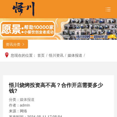
首页
关于悟川

资讯分类

品牌形象

您现在的位置：
首页
/
悟川资讯
/
媒体报道
/
招商合作

悟川美食

悟川烧烤投资高不高？合作开店需要多少
悟川资讯

钱?
加入我们
分类：
媒体报道
作者：admin
来源：网络
发布时间：
2024-05-11 17:05:54