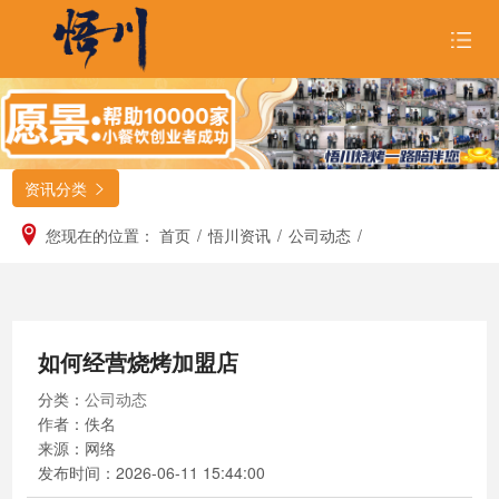
首页
关于悟川

资讯分类

品牌形象

您现在的位置：
首页
/
悟川资讯
/
公司动态
/
招商合作

悟川美食

如何经营烧烤加盟店
悟川资讯

分类：
公司动态
加入我们
作者：佚名
来源：网络
发布时间：
2026-06-11 15:44:00