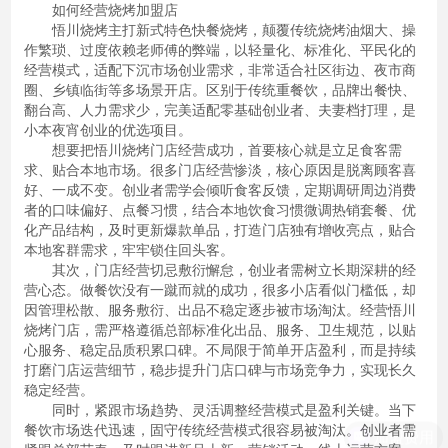
如何经营烧烤加盟店
悟川烧烤主打新式特色快餐烧烤，颠覆传统烧烤油烟大、操
作繁琐、过度依赖老师傅的弊端，以轻量化、标准化、平民化的
经营模式，适配下沉市场创业需求，非常适合社区街边、夜市商
圈、乡镇临街等多场景开店。区别于传统重餐饮，品牌出餐快、
翻台高、人力需求少，完美适配零基础创业者、夫妻档打理，是
小本夜宵创业的优选项目。
想要把悟川烧烤门店经营成功，首要核心就是立足食客需
求、贴合本地市场。很多门店经营惨淡，核心原因是脱离顾客喜
好、一成不变。创业者需学会倾听食客反馈，定期调研周边消费
者的口味偏好、点餐习惯，结合本地饮食习惯微调热销套餐、优
化产品结构，及时更新爆款单品，打造门店独有增收亮点，贴合
本地客群需求，牢牢锁住回头客。
其次，门店经营切忌敷衍懈怠，创业者需树立长期深耕的经
营心态。做餐饮没有一蹴而就的成功，很多小店看似门槛低，却
因管理松散、服务敷衍、出品不稳定逐步被市场淘汰。经营悟川
烧烤门店，需严格遵循总部标准化出品、服务、卫生规范，以贴
心服务、稳定品质积累口碑。不局限于简单开店盈利，而是持续
打磨门店运营细节，稳步提升门店口碑与市场竞争力，实现长久
稳定经营。
同时，紧跟市场趋势、灵活调整经营模式是盈利关键。当下
餐饮市场迭代迅速，固守传统经营模式很容易被淘汰。创业者需
加盟费用