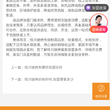
紧跟总部节奏，及时跟进新品上新、营销活动、线上运营方案，
兼顾堂食、外带、外卖多渠道营收。依托品牌成熟的供应链、运
加盟政策
营扶持、区域保护政策，降低经营风险，借助品牌流量优势拓宽
客源。
该品牌加盟门槛亲民、费用透明无隐形消费，适配多数小本
创业者预算，只要认同品牌理念、合规经营、具备基础资金，即
可合作。总部全程提供选址、培训、开业、运营一站式帮扶，新
手也能快速上手。
整体而言，悟川烧烤凭借刚需品类、轻量模式、全程扶持，
适配下沉市场长期发展。用心做好精细化运营、紧跟市场节奏，
就能实现稳步盈利。想了解悟川烧烤最新加盟条件、详细开店费
用、真实门店盈利数据，可留言咨询领取全套创业资料。
上一篇：悟川烧烤有哪些加盟扶持
下一篇：悟川烧烤好制作吗 加盟费要多少
电话沟通