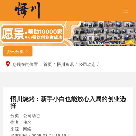
首页
关于悟川

资讯分类

品牌形象

您现在的位置：
首页
/
悟川资讯
/
公司动态
/
招商合作

悟川美食

悟川烧烤：新手小白也能放心入局的创业选
悟川资讯

择
加入我们
分类：
公司动态
作者：佚名
来源：网络
发布时间：
2025-08-21 15:19:41