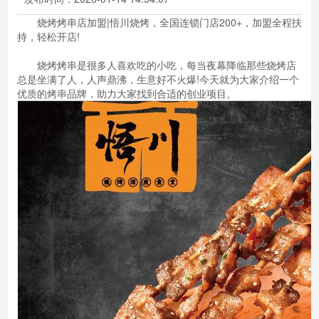
烧烤烤串店加盟|悟川烧烤，全国连锁门店200+，加盟全程扶
持，轻松开店!
烧烤烤串是很多人喜欢吃的小吃，每当夜幕降临那些烧烤店
总是坐满了人，人声鼎沸，生意好不火爆!今天就为大家介绍一个
优质的烤串品牌，助力大家找到合适的创业项目。