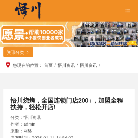
首页
关于悟川

资讯分类

品牌形象

您现在的位置：
首页
/
悟川资讯
/
悟川资讯
/
招商合作

悟川美食

悟川烧烤，全国连锁门店200+，加盟全程
悟川资讯

扶持，轻松开店!
加入我们
分类：
悟川资讯
作者：admin
来源：网络
发布时间：
2026-01-14 14:54:07