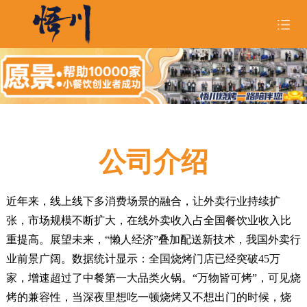
首页
关于悟川

品牌形象

公司介绍
招商合作

悟川美食

近年来，线上线下多消费场景的融合，让外卖行业持续扩
张，市场规模不断扩大，在线外卖收入占全国餐饮业收入比
悟川资讯

重提高。展望未来，“懒人经济”叠加配送新技术，我国外卖行
加入我们
业前景广阔。数据统计显示：全国烧烤门店已经突破45万
家，增速超过了中餐第一大品类火锅。“万物皆可烤”，可见烧
烤的兼容性，当深夜里想吃一顿烧烤又不想出门的时候，烧