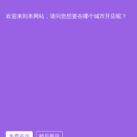
欢迎来到本网站，请问您想要在哪个城市开店呢？
诚邀合作
400-990-5597
总部地址：浙江省杭州市下沙郡原蓝湖国际6号楼1201室、1701室
网站首页
|
关于悟川
|
申请合作
|
加入我们
免费咨询
稍后再说