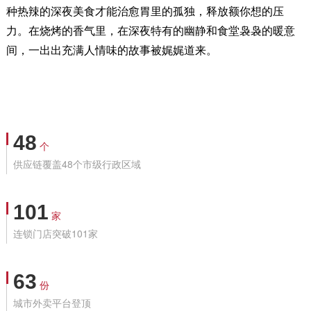
种热辣的深夜美食才能治愈胃里的孤独，释放额你想的压
力。在烧烤的香气里，在深夜特有的幽静和食堂袅袅的暖意
间，一出出充满人情味的故事被娓娓道来。
48
个
供应链覆盖48个市级行政区域
101
家
连锁门店突破101家
63
份
城市外卖平台登顶