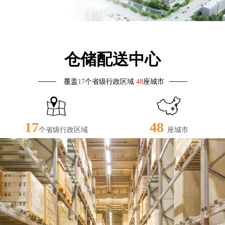
仓储配送中心
——
——
覆盖
17
个省级行政区域
48
座城市
17
48
个省级行政区域
座城市