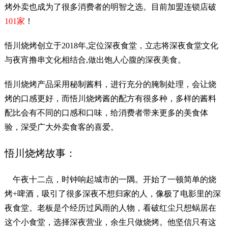
烤外卖也成为了很多消费者的明智之选。目前加盟连锁店破
101家
！
悟川烧烤创立于2018年,定位深夜食堂，立志将深夜食堂文化
与夜宵撸串文化相结合,做出饱人心腹的深夜美食。
悟川烧烤产品采用秘制酱料，进行充分的腌制处理，会让烧
烤的口感更好，而悟川烧烤酱的配方有很多种，多样的酱料
配比会有不同的口感和口味，给消费者带来更多的美食体
验，深受广大外卖食客的喜爱。
悟川烧烤故事：
午夜十二点，时钟响起城市的一隅。开始了一顿简单的烧
烤+啤酒，吸引了很多深夜不想归家的人，像极了电影里的深
夜食堂。老板是个经历过风雨的人物，看破红尘只想蜗居在
这个小食堂，选择深夜营业，余生只做烧烤。他坚信只有这