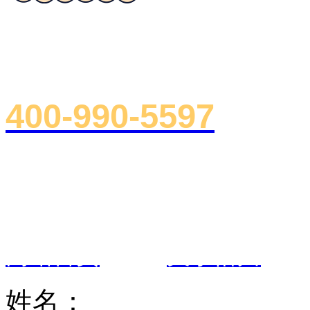
诚邀合作
400-990-5597
总部地址：浙江省杭州市下沙郡原
室
网站首页
|
关于悟川
姓名：