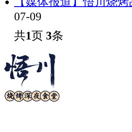
【媒体报道】悟川烧烤
07-09
共
1
页
3
条
诚邀合作