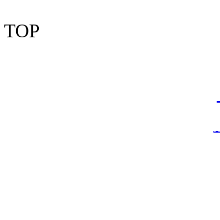
TOP
Copyright © 2012-2
资有风险，加盟需谨慎！
情链接：