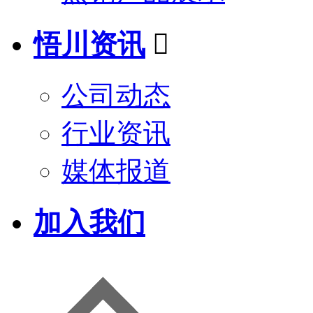
悟川资讯

公司动态
行业资讯
媒体报道
加入我们