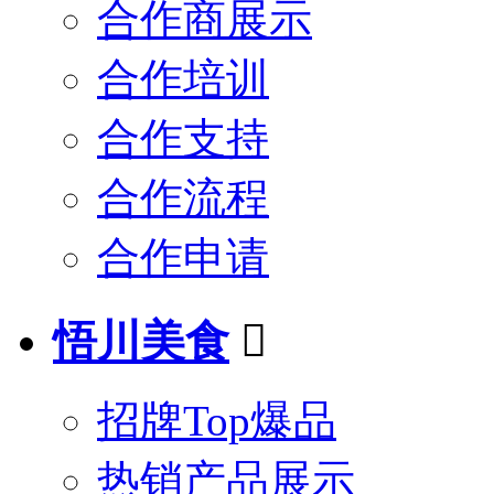
合作商展示
合作培训
合作支持
合作流程
合作申请
悟川美食

招牌Top爆品
热销产品展示