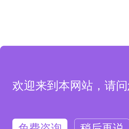
欢迎来到本网站，请问
免费咨询
稍后再说